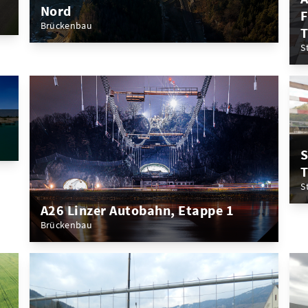
Nord
F
Brückenbau
T
S
S
T
S
A26 Linzer Autobahn, Etappe 1
Brückenbau