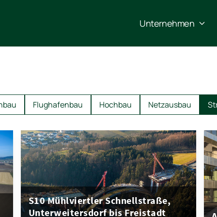
Unternehmen
nbau
Flughafenbau
Hochbau
Netzausbau
St
S10 Mühlviertler Schnellstraße,
Unterweitersdorf bis Freistadt
A