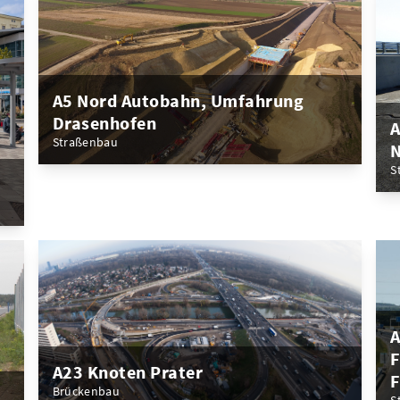
A5 Nord Autobahn, Umfahrung
Drasenhofen
A
Straßenbau
N
S
A
F
A23 Knoten Prater
F
Brückenbau