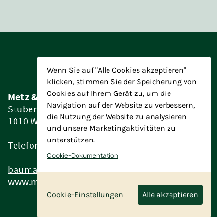
Wenn Sie auf "Alle Cookies akzeptieren"
klicken, stimmen Sie der Speicherung von
Cookies auf Ihrem Gerät zu, um die
Metz & Partner Baumanagement ZT GmbH
Navigation auf der Website zu verbessern,
Stubenring 4/15
die Nutzung der Website zu analysieren
1010 Wien
und unsere Marketingaktivitäten zu
unterstützen.
Telefon:
+43 1 7152196
Cookie-Dokumentation
baumanagement@metz-partner.at
www.metz-partner.at
Cookie-Einstellungen
Alle akzeptieren