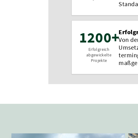
Standa
1200+
Erfolg
Von der
Umsetz
Erfolgreich
termin
abgewickelte
Projekte
maßges