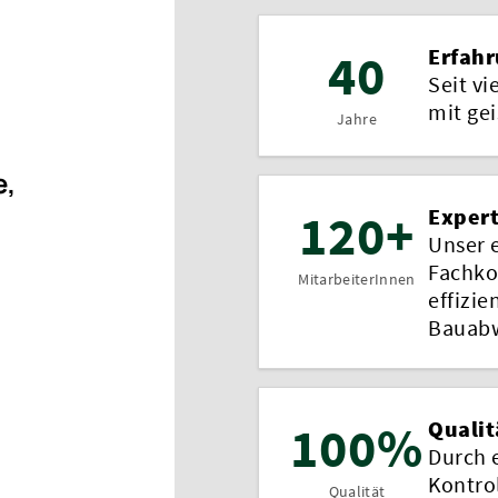
40
Erfah
Seit vi
mit ge
Jahre
e,
120+
Expert
Unser 
Fachko
MitarbeiterInnen
effizie
Bauabw
100%
Qualit
Durch 
Kontro
Qualität