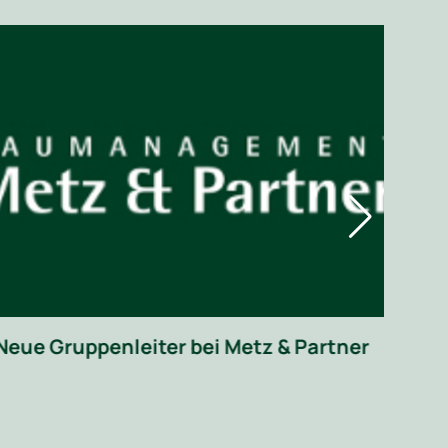
Mur
22 
Neue Gruppenleiter bei Metz & Partner