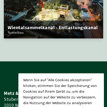
Wientalsammelkanal - Entlastungskanal
Tunnelbau
Wenn Sie auf "Alle Cookies akzeptieren"
klicken, stimmen Sie der Speicherung von
Cookies auf Ihrem Gerät zu, um die
Metz & Partner Baumanagement ZT GmbH
Navigation auf der Website zu verbessern,
Stubenring 4/15
die Nutzung der Website zu analysieren
1010 Wien