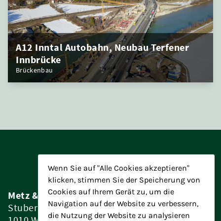
A12 Inntal Autobahn, Neubau Terfener
Innbrücke
Brückenbau
Wenn Sie auf "Alle Cookies akzeptieren"
klicken, stimmen Sie der Speicherung von
Cookies auf Ihrem Gerät zu, um die
Metz & Partner Baumanagement ZT GmbH
Navigation auf der Website zu verbessern,
Stubenring 4/15
die Nutzung der Website zu analysieren
1010 Wien