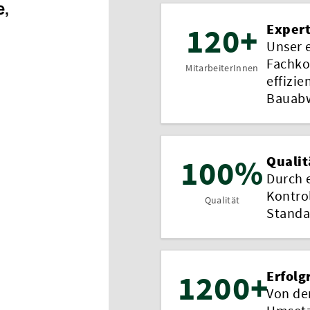
e,
120+
Expert
Unser 
Fachko
MitarbeiterInnen
effizie
Bauabw
100%
Qualit
Durch 
Kontro
Qualität
Standa
1200+
Erfolg
Von der