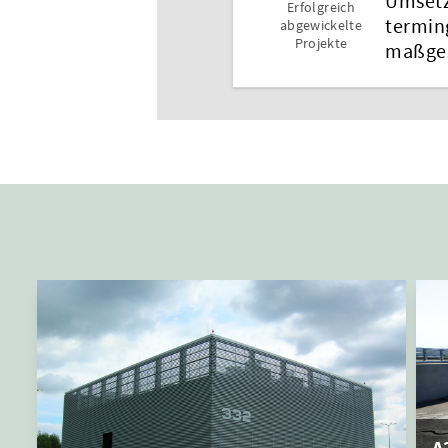
Umsetz
Erfolgreich
termin
abgewickelte
Projekte
maßges
A