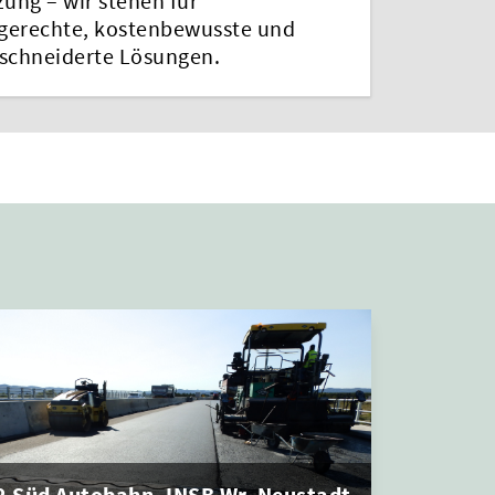
ung – wir stehen für
gerechte, kostenbewusste und
chneiderte Lösungen.
2 Süd Autobahn, INSB Wr. Neustadt