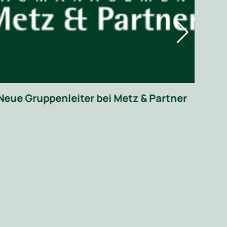
Mur
22 
Neue Gruppenleiter bei Metz & Partner