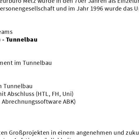
eurbüro Metz wurde in den 70er Jahren als Einzel
Personengesellschaft und im Jahr 1996 wurde das U
Teams
 - Tunnelbau
ment im Tunnelbau
im Tunnelbau
it Abschluss (HTL, FH, Uni)
e, Abrechnungssoftware ABK)
anten Großprojekten in einem angenehmen und zuku