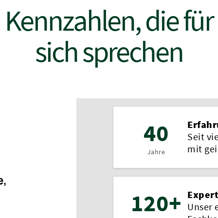
Kennzahlen, die für
sich sprechen
40
Erfah
Seit vi
mit ge
Jahre
e,
120+
Expert
Unser 