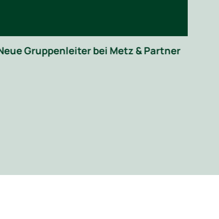
Mur
22 
Neue Gruppenleiter bei Metz & Partner