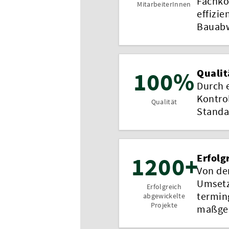
Fachko
MitarbeiterInnen
effizie
Bauabw
100%
Qualit
Durch 
Kontro
Qualität
Standa
1200+
Erfolg
Von der
Umsetz
Erfolgreich
termin
abgewickelte
Projekte
maßges