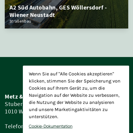
A2 Süd Autobahn, GES Wöllersdorf -
Wiener Neustadt
Straßenbau
Wenn Sie auf "Alle Cookies akzeptieren"
klicken, stimmen Sie der Speicherung von
Cookies auf Ihrem Gerät zu, um die
Metz & Partner Baumanagement ZT GmbH
Navigation auf der Website zu verbessern,
Stubenring 4/15
die Nutzung der Website zu analysieren
1010 Wien
und unsere Marketingaktivitäten zu
unterstützen.
Telefon:
+43 1 7152196
Cookie-Dokumentation