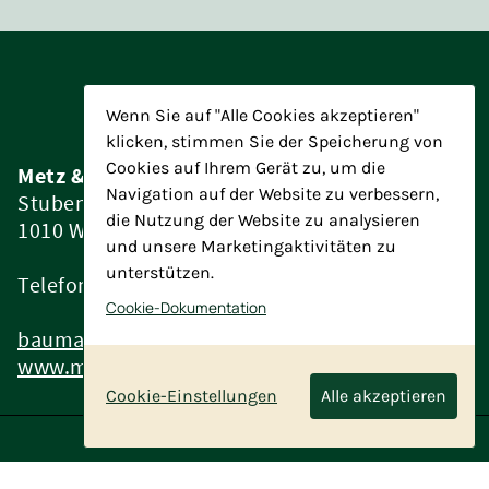
Wenn Sie auf "Alle Cookies akzeptieren"
klicken, stimmen Sie der Speicherung von
Cookies auf Ihrem Gerät zu, um die
Metz & Partner Baumanagement ZT GmbH
Navigation auf der Website zu verbessern,
Stubenring 4/15
die Nutzung der Website zu analysieren
1010 Wien
und unsere Marketingaktivitäten zu
unterstützen.
Telefon:
+43 1 7152196
Cookie-Dokumentation
baumanagement@metz-partner.at
www.metz-partner.at
Cookie-Einstellungen
Alle akzeptieren
Copyright 2026 metz-partner.at
Impressum
Intranet