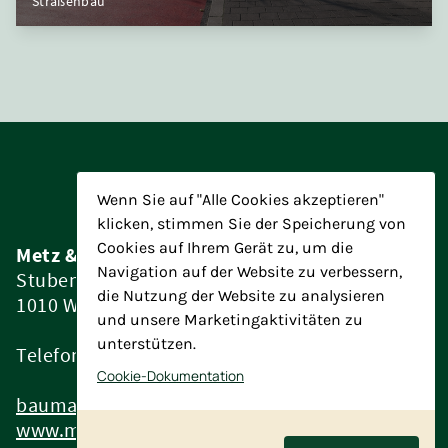
Straßenbau
Wenn Sie auf "Alle Cookies akzeptieren"
klicken, stimmen Sie der Speicherung von
Cookies auf Ihrem Gerät zu, um die
Metz & Partner Baumanagement ZT GmbH
Navigation auf der Website zu verbessern,
Stubenring 4/15
die Nutzung der Website zu analysieren
1010 Wien
und unsere Marketingaktivitäten zu
unterstützen.
Telefon:
+43 1 7152196
Cookie-Dokumentation
baumanagement@metz-partner.at
www.metz-partner.at